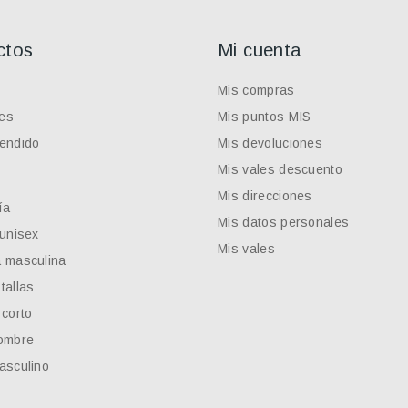
ctos
Mi cuenta
Mis compras
es
Mis puntos MIS
endido
Mis devoluciones
Mis vales descuento
Mis direcciones
ía
Mis datos personales
 unisex
Mis vales
 masculina
tallas
 corto
ombre
asculino