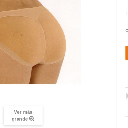
T
C
Ver más
grande