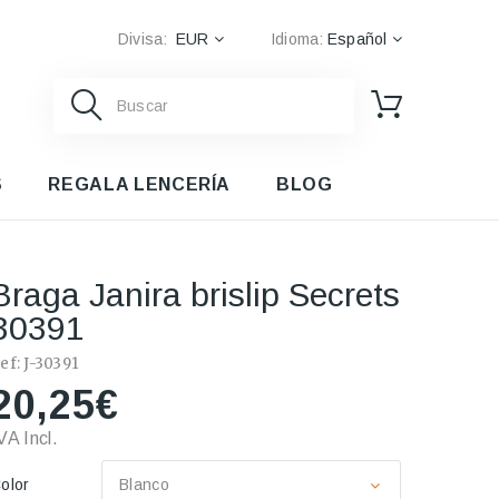
Divisa:
EUR
Idioma:
Español
S
REGALA LENCERÍA
BLOG
Braga Janira brislip Secrets
30391
ef:
J-30391
20,25€
VA Incl.
olor
Blanco