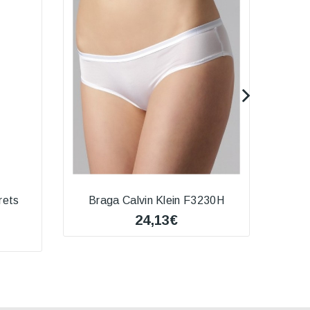
rets
Braga Calvin Klein F3230H
*Braga
24,13€