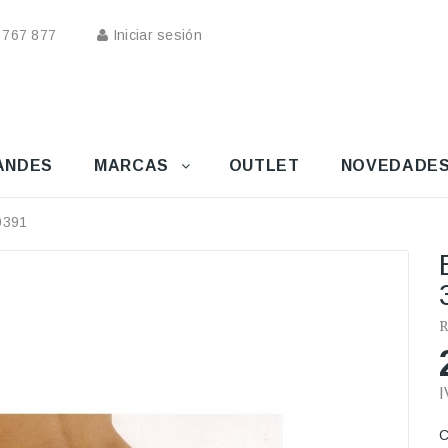
 767 877
Iniciar sesión
ANDES
MARCAS
OUTLET
NOVEDADE
30391
R
I
C