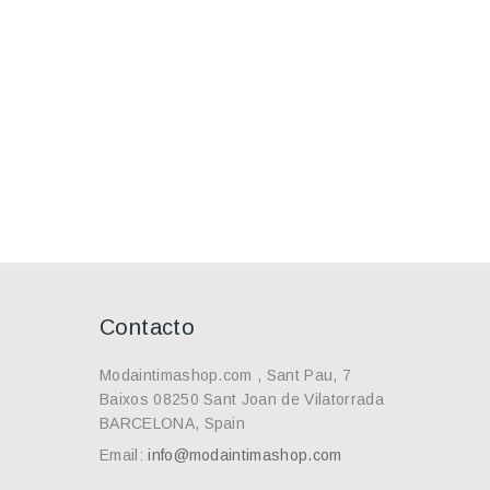
raga Janira
Braga Janira
Braga Janira
Braga J
rislip Greta
Perfect Day
Perfect Day
Perfect
31288
Bond 31339
Brislip 31338
Slip 3
15,12€
8,14€
11,94€
9,3
Contacto
Modaintimashop.com , Sant Pau, 7
Baixos 08250 Sant Joan de Vilatorrada
BARCELONA, Spain
Email:
info@modaintimashop.com