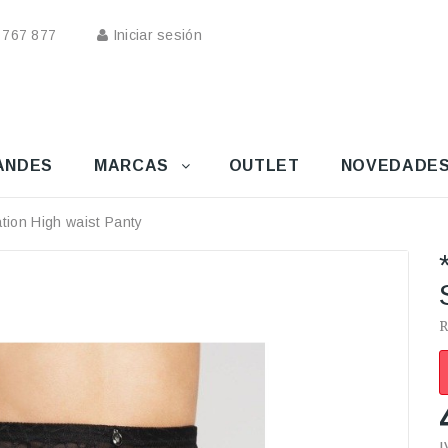
 767 877
Iniciar sesión
ANDES
MARCAS
OUTLET
NOVEDADE
tion High waist Panty
R