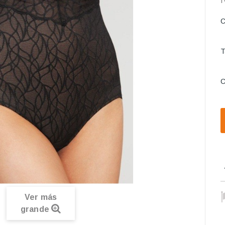
I
C
T
C
Ver más
grande