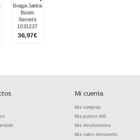
a
Braga Janira
Braga Calvin
Braga Intima
B
Boom
Klein F3230H
Cherry 02726
B
Secrets
24,13€
16,87€
1031227
36,97€
ctos
Mi cuenta
Mis compras
es
Mis puntos MIS
endido
Mis devoluciones
Mis vales descuento