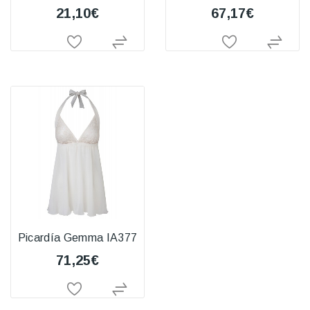
21,10€
67,17€
Picardía Gemma IA377
71,25€