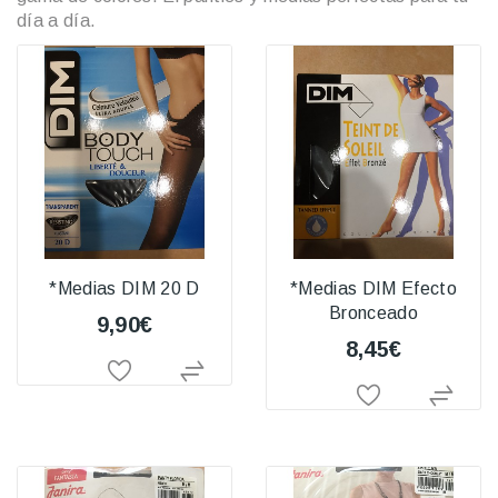
día a día.
*Medias DIM 20 D
*Medias DIM Efecto
Bronceado
9,90€
8,45€