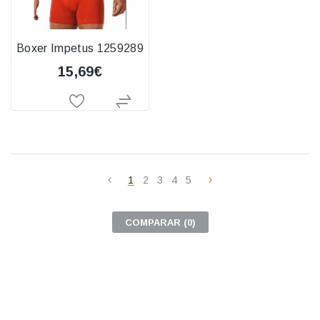
Boxer Impetus 1259289
15,69€
1
2
3
4
5
COMPARAR (
0
)