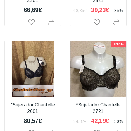
2362
2521
66,69€
39,23€
60,35€
-35%
¡OFERTA!
*Sujetador Chantelle
*Sujetador Chantelle
2601
2721
80,57€
42,19€
84,37€
-50%