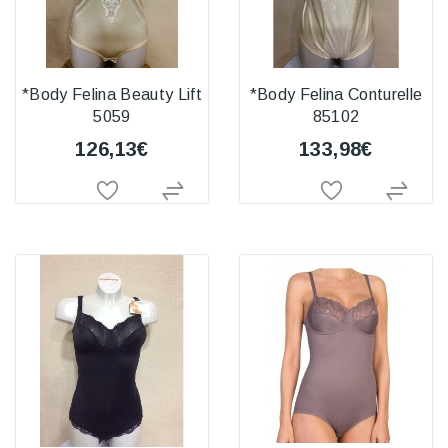
*Body Felina Beauty Lift
*Body Felina Conturelle
5059
85102
126,13€
133,98€