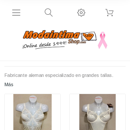
Fabricante aleman especializado en grandes tallas.
Más