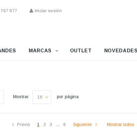
 767 877
Iniciar sesión
ANDES
MARCAS
OUTLET
NOVEDADE
Mostrar
por página
16
Previo
1
2
3
...
6
Siguiente
Mostrar todos