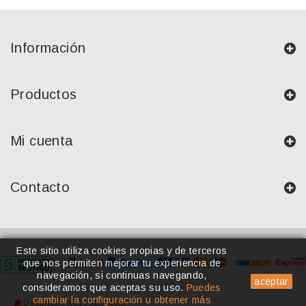
Información
Productos
Mi cuenta
Contacto
Este sitio utiliza cookies propias y de terceros
que nos permiten mejorar tu experiencia de
navegación, si continuas navegando,
aceptar
consideramos que aceptas su uso
.
Puedes
cambiar la configuración u obtener más
Desarrollo web | abity.com