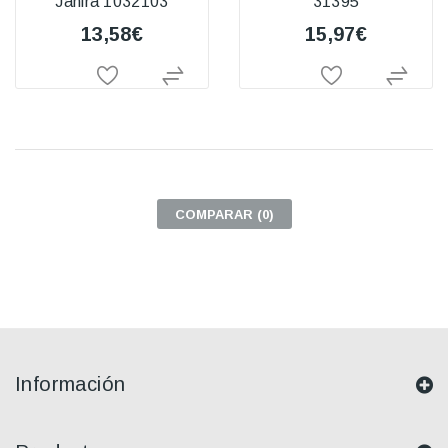
Janira 1032103
31395
13,58€
15,97€
COMPARAR (
0
)
Información