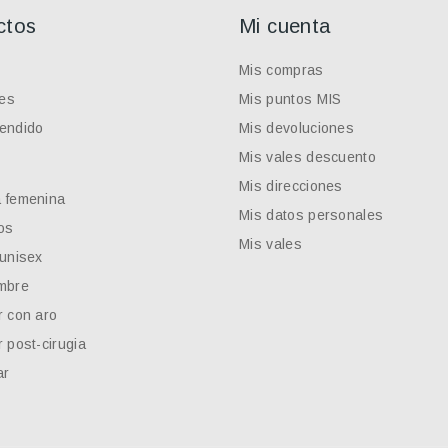
ctos
Mi cuenta
Mis compras
es
Mis puntos MIS
endido
Mis devoluciones
Mis vales descuento
Mis direcciones
 femenina
Mis datos personales
os
Mis vales
 unisex
mbre
r con aro
 post-cirugia
ar