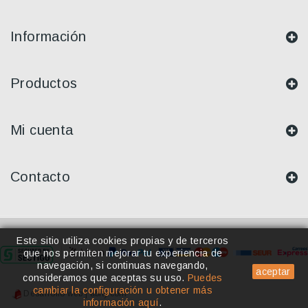
Información
Productos
Mi cuenta
Contacto
Este sitio utiliza cookies propias y de terceros
que nos permiten mejorar tu experiencia de
navegación, si continuas navegando,
aceptar
consideramos que aceptas su uso
.
Puedes
cambiar la configuración u obtener más
Desarrollo web | abity.com
información aquí
.