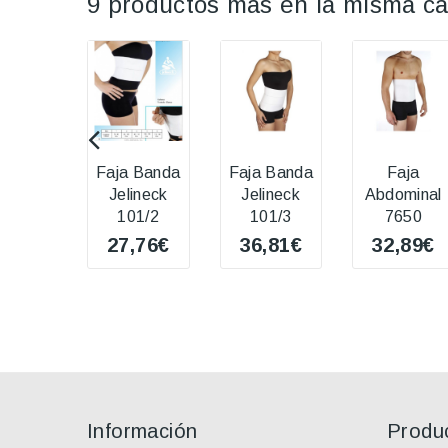
9 productos más en la misma ca
Faja Banda
Faja Banda
Faja
Jelineck
Jelineck
Abdominal
101/2
101/3
7650
27,76€
36,81€
32,89€
Información
Produ