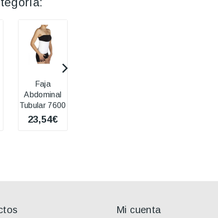
tegoría:
Faja
Faja Dorso-
*Faja Lumbar
Abdominal
lumbar
Hot Belt
Tubular 7600
Jelineck 9232
Turbo Cell
23,54€
108,93€
57,57€
ctos
Mi cuenta