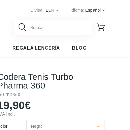
Divisa:
EUR
Idioma:
Español
S
REGALA LENCERÍA
BLOG
Codera Tenis Turbo
Pharma 360
ef:
TC-360
19,90€
VA Incl.
olor
Negro