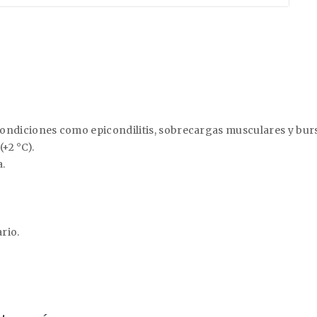
 condiciones como epicondilitis, sobrecargas musculares y bursi
+2 °C).
.
ario.