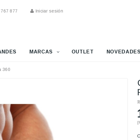
 767 877
Iniciar sesión
ANDES
MARCAS
OUTLET
NOVEDADE
a 360
R
I
C