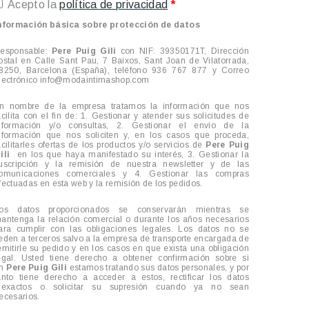
Acepto la
política de privacidad
*
nformación básica sobre protección de datos
esponsable:
Pere Puig Gili
con NIF: 39350171T, Dirección
ostal en
Calle Sant Pau, 7 Baixos, Sant Joan de Vilatorrada,
8250, Barcelona
(España), teléfono 936 767 877 y Correo
lectrónico info@modaintimashop.com
n nombre de la empresa tratamos la información que nos
acilita con el fin de: 1. Gestionar y atender sus solicitudes de
nformación y/o consultas, 2. Gestionar el envío de la
nformación que nos soliciten y, en los casos que proceda,
acilitarles ofertas de los productos y/o servicios de
Pere Puig
ili
en los que haya manifestado su interés, 3. Gestionar la
uscripción y la remisión de nuestra newsletter y de las
omunicaciones comerciales y 4. Gestionar las compras
fectuadas en esta web y la remisión de los pedidos.
os datos proporcionados se conservarán mientras se
antenga la relación comercial o durante los años necesarios
ara cumplir con las obligaciones legales. Los datos no se
eden a terceros salvo a la empresa de transporte encargada de
emitirle su pedido y en los casos en que exista una obligación
egal. Usted tiene derecho a obtener confirmación sobre si
en
Pere Puig Gili
estamos tratando sus datos personales, y por
anto tiene derecho a acceder a estos, rectificar los datos
nexactos o solicitar su supresión cuando ya no sean
ecesarios.