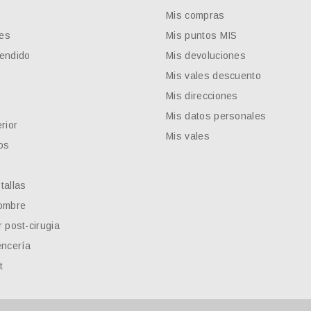
Mis compras
es
Mis puntos MIS
endido
Mis devoluciones
Mis vales descuento
Mis direcciones
Mis datos personales
rior
Mis vales
os
tallas
ombre
 post-cirugia
encería
t