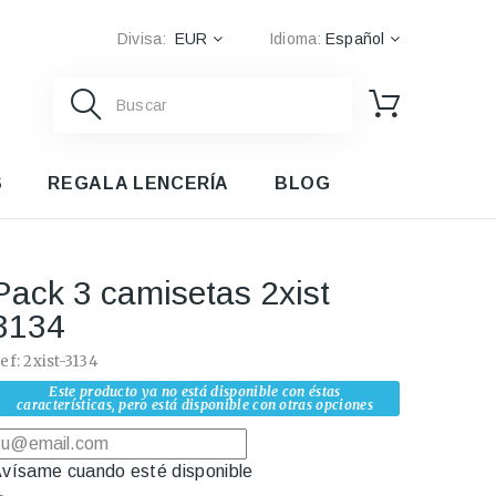
Divisa:
EUR
Idioma:
Español
S
REGALA LENCERÍA
BLOG
Pack 3 camisetas 2xist
3134
ef:
2xist-3134
Este producto ya no está disponible con éstas
características, pero está disponible con otras opciones
vísame cuando esté disponible