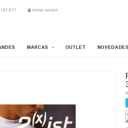
 767 877
Iniciar sesión
ANDES
MARCAS
OUTLET
NOVEDADE
R
A