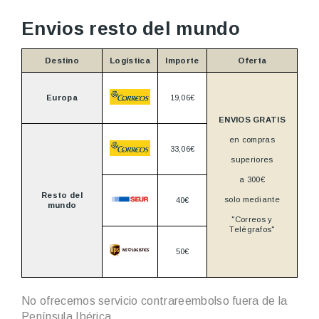
Envios resto del mundo
Destino
Logística
Importe
Oferta
Europa
19,06€
ENVIOS GRATIS
en compras
33,06€
superiores
a 300€
Resto del
solo mediante
40€
mundo
"Correos y
Telégrafos"
50€
No ofrecemos servicio contrareembolso fuera de la
Península Ibérica.