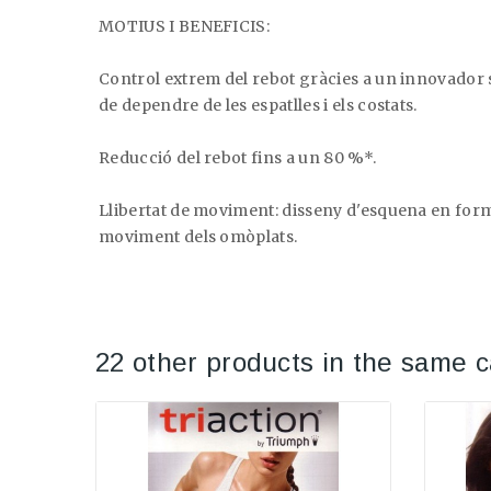
MOTIUS I BENEFICIS:
Control extrem del rebot gràcies a un innovador si
de dependre de les espatlles i els costats.
Reducció del rebot fins a un 80 %*.
Llibertat de moviment: disseny d'esquena en forma
moviment dels omòplats.
22 other products in the same c