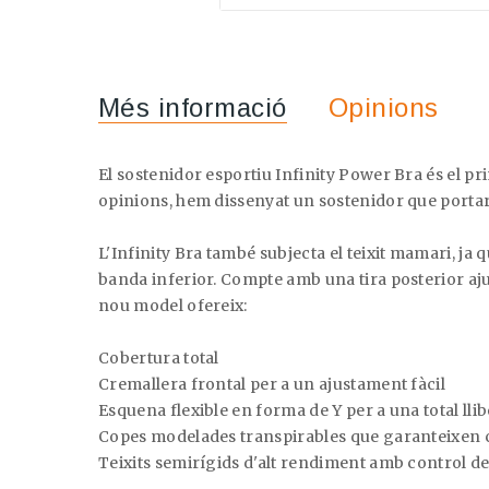
Més informació
Opinions
El sostenidor esportiu Infinity Power Bra és el pr
opinions, hem dissenyat un sostenidor que portar
L'Infinity Bra també subjecta el teixit mamari, ja 
banda inferior. Compte amb una tira posterior ajus
nou model ofereix:
Cobertura total
Cremallera frontal per a un ajustament fàcil
Esquena flexible en forma de Y per a una total ll
Copes modelades transpirables que garanteixen c
Teixits semirígids d'alt rendiment amb control de