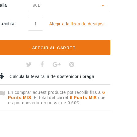
alla
90B
uantitat
Afegir a la llista de desitjos
AFEGIR AL CARRET
Calcula la teva talla de sostenidor i braga
En comprar aquest producte pot recollir fins a
6
Punts MIS
. El total del carret
6
Punts MIS
que
es pot convertir en un val de
0,60€
.