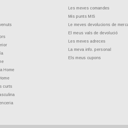
Les meves comandes
Mis punts MIS
venuts
Le meves devolucions de merc
El meus vals de devolució
ors
Les meves adreces
rior
La meva info. personal
ía
Els meus cupons
me
ta Home
 Home
s curts
sculina
enceria