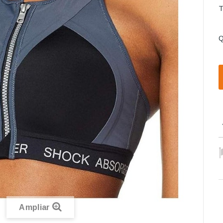
T
Q
Ampliar