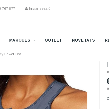
 767 877
Iniciar sessió
MARQUES
OUTLET
NOVETATS
R
nity Power Bra
R
C