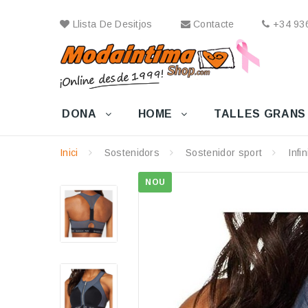
Llista De Desitjos
Contacte
+34 936
DONA
HOME
TALLES GRANS
Inici
Sostenidors
Sostenidor sport
Infi
NOU