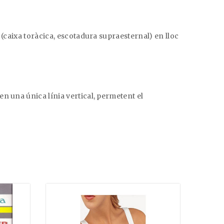
 (caixa toràcica, escotadura supraesternal) en lloc
n una única línia vertical, permetent el