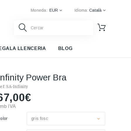
Moneda:
EUR
Idioma:
Català
EGALA LLENCERIA
BLOG
Infinity Power Bra
ef:
SA-Infinity
67,00€
amb IVA
olor
gris fosc