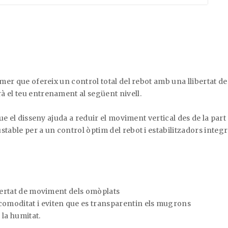
imer que ofereix un control total del rebot amb una llibertat d
à el teu entrenament al següent nivell.
que el disseny ajuda a reduir el moviment vertical des de la part
table per a un control òptim del rebot i estabilitzadors integr
ibertat de moviment dels omòplats
omoditat i eviten que es transparentin els mugrons
 la humitat.