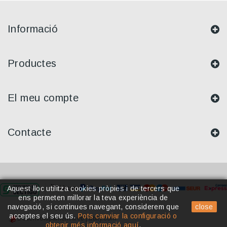
Informació
Productes
El meu compte
Contacte
Aquest lloc utilitza cookies pròpies i de tercers que
ens permeten millorar la teva experiència de
navegació, si continues navegant, considerem que
close
acceptes el seu ús.
Pots canviar la configuració o
Desenvolupament web | abity.com
obtenir més informació aquí
.