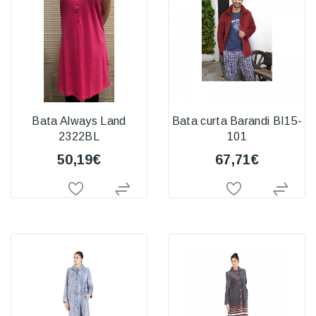
Bata Always Land
Bata curta Barandi BI15-
2322BL
101
50,19€
67,71€