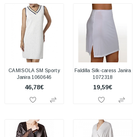
CAMISOLA SM Sporty
Faldilla Silk-caress Janira
Janira 1060646
1072318
46,78€
19,59€