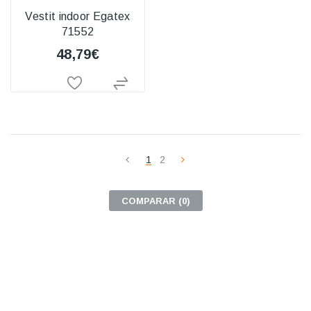
Vestit indoor Egatex
71552
48,79€
1
2
COMPARAR (
0
)