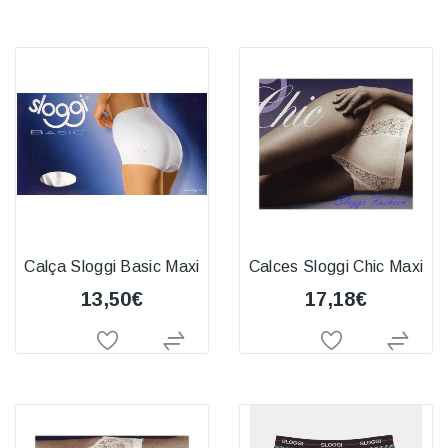
Calça Sloggi Basic Maxi
Calces Sloggi Chic Maxi
13,50€
17,18€