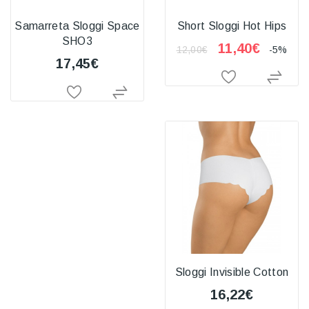
Samarreta Sloggi Space
Short Sloggi Hot Hips
SHO3
11,40€
12,00€
-5%
17,45€
Sloggi Invisible Cotton
16,22€