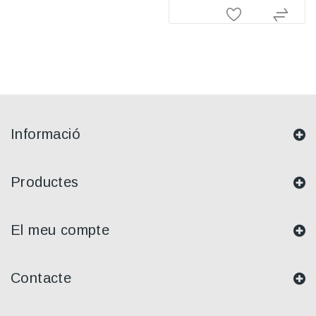
Informació
Productes
El meu compte
Contacte