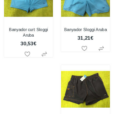
Banyador curt Sloggi
Banyador Sloggi Aruba
Aruba
31,21€
30,53€