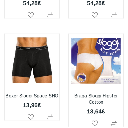
54,28€
54,28€
Boxer Sloggi Space SHO
Braga Sloggi Hipster
Cotton
13,96€
13,64€