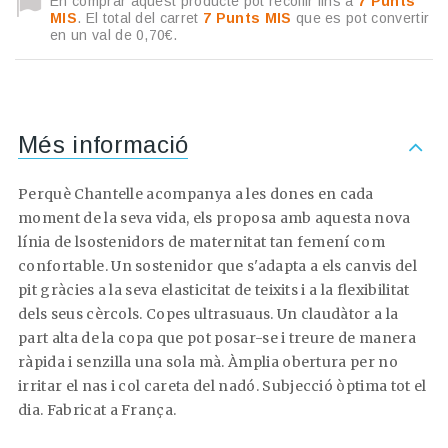
En comprar aquest producte pot recollir fins a
7
Punts
MIS
. El total del carret
7
Punts MIS
que es pot convertir
en un val de
0,70€
.
Més informació
Perquè
Chantelle
acompanya
a
l
es dones
e
n
c
ada
m
oment
de la seva vida
, els
proposa
amb aquesta nova
lí
nia
de l
sostenidor
s
de maternitat
tan femení
c
om
confortable
.
Un
sostenidor
q
ue s'a
dapta
a
els c
anvis de
l
pit
g
ràcies a la seva
elasticitat de
t
eixits
i
a
la
f
lexibilitat
dels seus cèrcols
.
Copes
ultrasuaus
.
Un
claudàtor
a
la
part alta
de la copa
q
ue
pot
p
osar-se i
treure
de
m
anera
ràpida
i
senzilla
u
na
s
ola mà.
Àmplia
obertura
per no
irritar
el nas
i col
careta
del
n
adó
.
Subjecció
ò
ptima
tot el
dia.
Fabricat
a França.