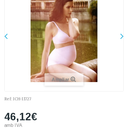
Ampliar
Ref:
ICH-11727
46,12€
amb IVA